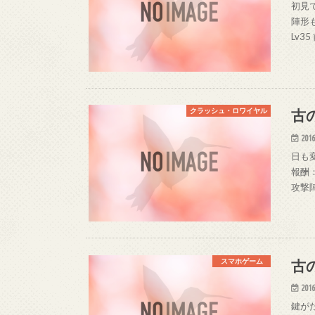
初見
陣形
Lv3
古の
クラッシュ・ロワイヤル
2016
日も
報酬
攻撃陣
古
スマホゲーム
2016
鍵が