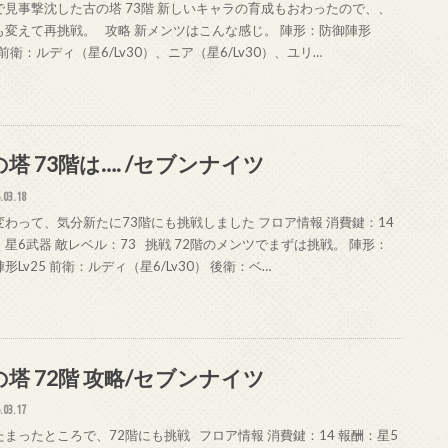
で見事撃沈した古の塔 73階 新しいキャラの育成もおわったので、、
も変えて再挑戦。 攻略 新メンツはこんな感じ。 陣形：防御陣形
5 前衛：ルディ（星6/Lv30）、ニア（星6/Lv30）、ユリ…
塔 73階は…. /セブンナイツ
.03.18
変わって、気分新たに73階にも挑戦しました フロア情報 消費鍵：14
：星6武器 敵レベル：73 挑戦 72階のメンツでまずは挑戦。 陣形：
形Lv25 前衛：ルディ（星6/Lv30） 後衛：ベ…
の塔 72階 攻略/セブンナイツ
.03.17
たまったところで、72階にも挑戦 フロア情報 消費鍵：14 報酬：星5