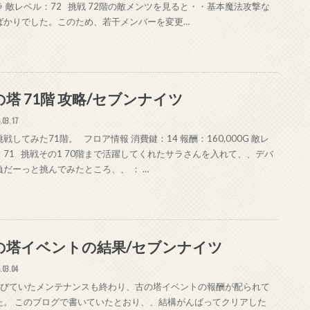
ラ 敵レベル：72 挑戦 72階の敵メンツを見ると・・基本魔法攻撃な
ばかりでした。このため、若干メンバーを変更…
の塔 71階 攻略/セブンナイツ
.03.17
戦してみた71階。 フロア情報 消費鍵：14 報酬：160,000G 敵レ
：71 挑戦その1 70階まで活躍してくれたサラさんを入れて、、デバ
負だーっと挑んでみたところ、、 ： …
の塔イベントの結果/セブンナイツ
.03.04
伸びていたメンテナンスも終わり、古の塔イベントの報酬が配られて
た。 このブログで書いていたとおり、、結構がんばってクリアした