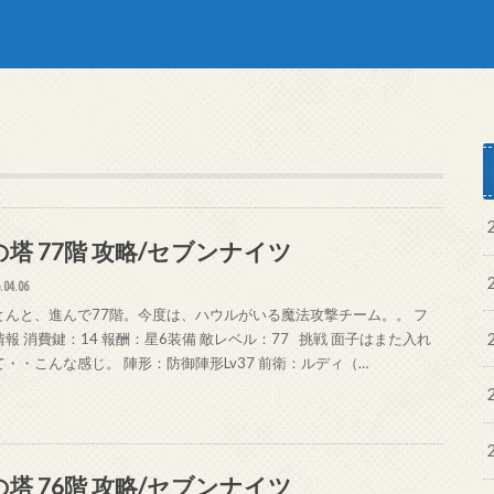
の塔 77階 攻略/セブンナイツ
.04.06
とんと、進んで77階。今度は、ハウルがいる魔法攻撃チーム。。 フ
報 消費鍵：14 報酬：星6装備 敵レベル：77 挑戦 面子はまた入れ
て・・こんな感じ。 陣形：防御陣形Lv37 前衛：ルディ（…
の塔 76階 攻略/セブンナイツ