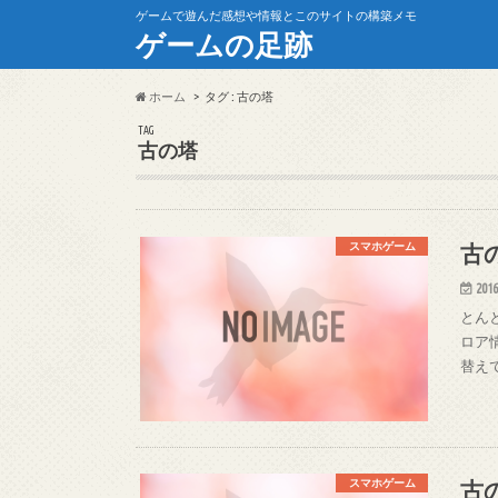
ゲームで遊んだ感想や情報とこのサイトの構築メモ
ゲームの足跡
ホーム
タグ : 古の塔
TAG
古の塔
古
スマホゲーム
2016
とん
ロア情
替え
古
スマホゲーム