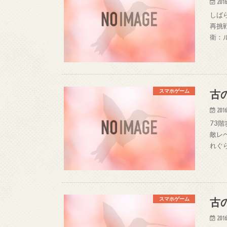
2016
しば
再挑
衛：ル
古
スマホゲーム
2016
73階
敵レ
れぐ
古
スマホゲーム
2016