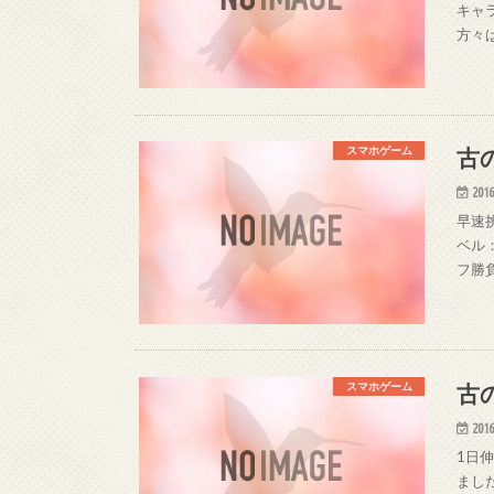
キャ
方々
古
スマホゲーム
2016
早速挑
ベル
フ勝
古
スマホゲーム
2016
1日
まし