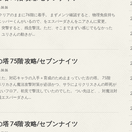
.04.06
階クリアのままに76階に着手。 まずメンツ確認すると、物理免疫持ち
ニッパーくんがいるので、をエスパーダさんをニアさんに変更。
、突撃すると、残念撃沈。ただ、そこまでまずい感じでもなかった
・ユリさんの動きが…
の塔 75階 攻略/セブンナイツ
.04.06
また、対応キャラの入手＋育成のため止まっていた古の塔。 75階
ベリカさん魔法攻撃対策が必須かつ、サラによりクリスさんの即死が
ないフロア。初見で撃沈していたのでした。 つい先ほど、、対魔法対
員エスパーダさん…
の塔 74階 攻略/セブンナイツ