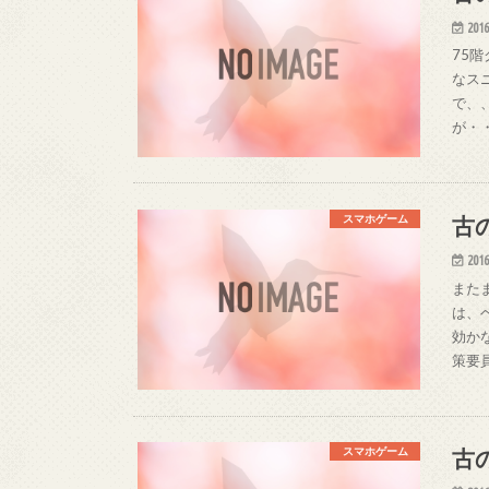
2016
75
なス
で、
が・
古
スマホゲーム
2016
また
は、
効か
策要
古
スマホゲーム